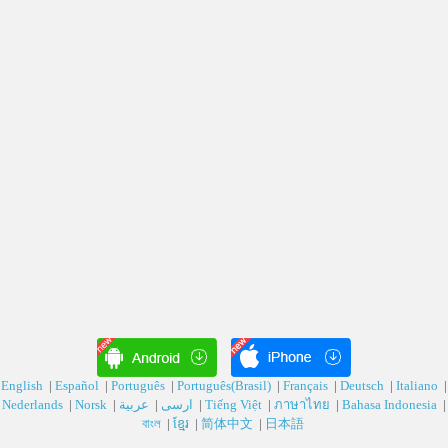
English
|
Español
|
Português
|
Português(Brasil)
|
Français
|
Deutsch‎
|
Italiano
|
Nederlands
|
Norsk
|
عربية‎
|
ارسی‎
|
Tiếng Việt
|
ภาษาไทย
|
Bahasa Indonesia
|
বাংল
|
ខ្មែរ
|
简体中文
|
日本語