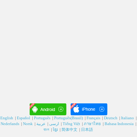
English
|
Español
|
Português
|
Português(Brasil)
|
Français
|
Deutsch‎
|
Italiano
|
Nederlands
|
Norsk
|
عربية‎
|
ارسی‎
|
Tiếng Việt
|
ภาษาไทย
|
Bahasa Indonesia
|
বাংল
|
ខ្មែរ
|
简体中文
|
日本語